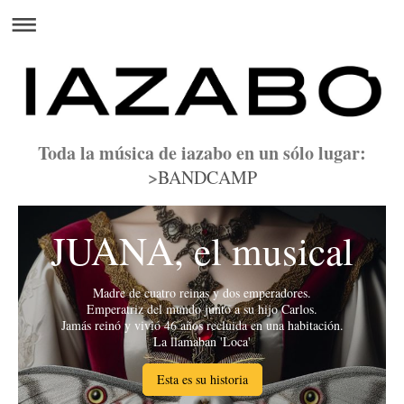
Toda la música de iazabo en un sólo lugar:
>
BANDCAMP
JUANA, el musical
Madre de cuatro reinas y dos emperadores.
Emperatriz del mundo junto a su hijo Carlos.
Jamás reinó y vivió 46 años recluida en una habitación.
La llamaban 'Loca'
Esta es su historia