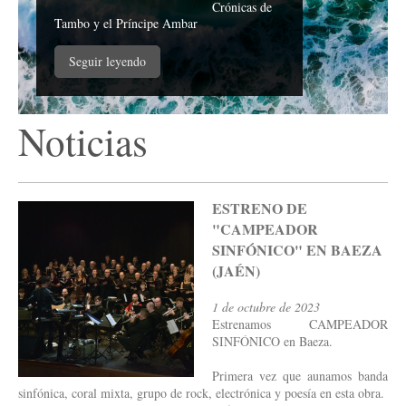
Crónicas de
Tambo y el Príncipe Ambar
Seguir leyendo
Noticias
ESTRENO DE
"CAMPEADOR
SINFÓNICO" EN BAEZA
(JAÉN)
1 de octubre de 2023
Estrenamos CAMPEADOR
SINFÓNICO en Baeza.
Primera vez que aunamos banda
sinfónica, coral mixta, grupo de rock, electrónica y poesía en esta obra.